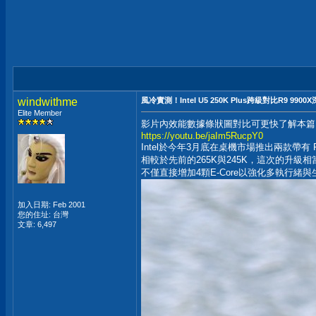
windwithme
風冷實測！Intel U5 250K Plus跨級對比R9 990
Elite Member
影片內效能數據條狀圖對比可更快了解本篇
https://youtu.be/jaIm5RucpY0
Intel於今年3月底在桌機市場推出兩款帶有 Plus型號
相較於先前的265K與245K，這次的升級
不僅直接增加4顆E-Core以強化多執行緒與
加入日期: Feb 2001
您的住址: 台灣
文章: 6,497