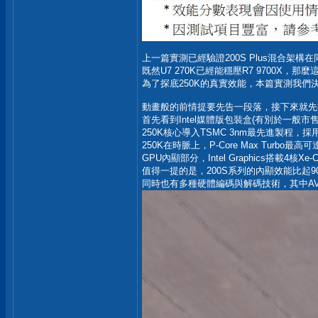
上一篇實測已經驗證200S Plus混合架
既然U7 270K已經能穩壓R7 9700X，那
為了探底250K的真實效能，本篇實測我們決定不
動畫般的前情提要先告一段落，接下來就先從本篇主
首先看到Intel媒體版包裝盒(有別於一般市
250K核心導入TSMC 3nm最先進製程，採用6顆
250K在時脈上，P-Core Max Turbo最高
GPU內顯部分，Intel Graphics搭載4核Xe
值得一提的是，200S系列的內顯效能比起
同時也有多種硬體編碼與解碼技術，其中A