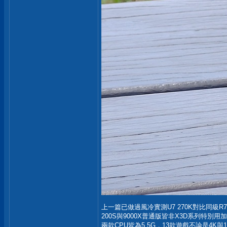
上一篇已做過風冷實測U7 270K對比同級R7 
200S與9000X普通版皆非X3D系列特
兩款CPU皆為5.5G，13款遊戲不論是4K與