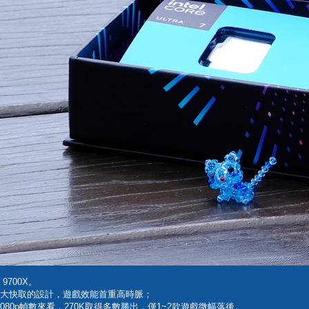
9700X。
別用加大快取的設計，遊戲效能首重高時脈；
1080p幀數來看，270K取得多數勝出，僅1~2款遊戲微幅落後。