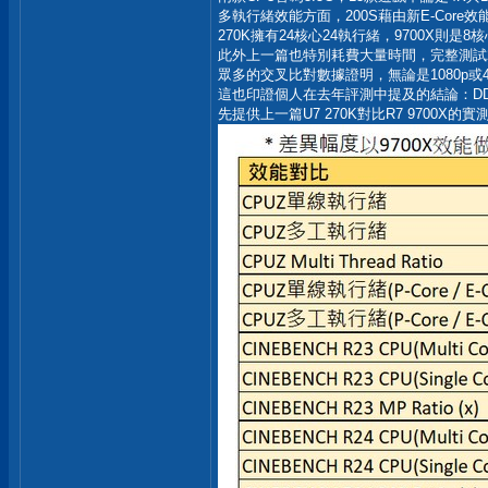
多執行緒效能方面，200S藉由新E-Core效
270K擁有24核心24執行緒，9700X則是
此外上一篇也特別耗費大量時間，完整測試270
眾多的交叉比對數據證明，無論是1080p或
這也印證個人在去年評測中提及的結論：DD
先提供上一篇U7 270K對比R7 9700X