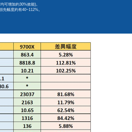
平均可增加約30%效能)。
領先幅度約有40~112%。