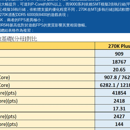
能大幅提升，可達到P-Core約80%以上，而9000系列依賴SMT模擬2倍執行緒(
8核心模擬16執行緒，依軟體支援約優化程度不同，270K在MT(多執行緒)測試軟體
K搭配DDR5 6000與8400的遊戲表現；
4K，兩者的FPS差異極小；
R5時脈高低對於遊戲FPS的實質影響其實相當微幅。
的實測總結表格作為複習：