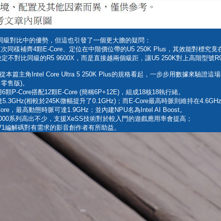
構在同級對比中的優勢，但這也引發了一個更大膽的疑問：
麼這次同樣補齊4顆E-Core、定位在中階價位帶的U5 250K Plus，其效能對標究竟
對比同級的R5 9600X，而是直接越兩個級距，讓U5 250K對上高階型號R9 
角Intel Core Ultra 5 250K Plus的規格看起，一步步用數據來驗
售零售版)。
P-Core搭配12顆E-Core (簡稱6P+12E)，組成18核18執行緒。
可達5.3GHz(相較於245K微幅提升了0.1GHz)；而E-Core最高時脈則維持在4.6GH
-Core，最高動態時脈可達1.9GHz；並內建NPU名為Intel AI Boost。
9000系列高出不少，支援XeSS技術對於較入門的遊戲應用率會提高；
V1編解碼對有需求的影音創作者有所助益。