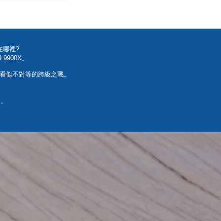
在哪裡?
9900X。
證這場看似不對等的跨級之戰。
z。