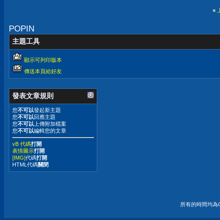
«
POPIN
主題工具
顯示可列印版本
傳送本頁給好友
發表文章規則
您
不可以
發起新主題
您
不可以
回應主題
您
不可以
上傳附加檔案
您
不可以
編輯您的文章
vB 代碼
打開
表情圖示
打開
[IMG]
代碼
打開
HTML代碼
關閉
所有的時間均為G