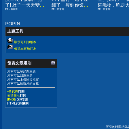
了! 肚子一天天變
細了，瘦到你懷疑
這幾物，吃走
PR・新素簡
PR・新素簡
PR・新素簡
小！
人生
囊，瘦出小蠻
POPIN
主題工具
顯示可列印版本
傳送本頁給好友
發表文章規則
您
不可以
發起新主題
您
不可以
回應主題
您
不可以
上傳附加檔案
您
不可以
編輯您的文章
vB 代碼
打開
表情圖示
打開
[IMG]
代碼
打開
HTML代碼
關閉
所有的時間均為G