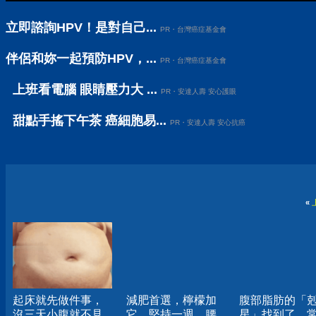
立即諮詢HPV！是對自己...
PR・台灣癌症基金會
伴侶和妳一起預防HPV，...
PR・台灣癌症基金會
上班看電腦 眼睛壓力大 ...
PR・安達人壽 安心護眼
甜點手搖下午茶 癌細胞易...
PR・安達人壽 安心抗癌
«
起床就先做件事，
減肥首選，檸檬加
腹部脂肪的「
沒三天小腹就不見
它，堅持一週，腰
星」找到了，