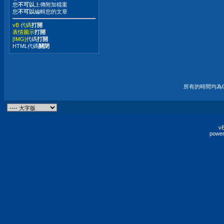
您
不可以
上傳附加檔案
您
不可以
編輯您的文章
vB 代碼
打開
表情圖示
打開
[IMG]
代碼
打開
HTML代碼
關閉
所有的時間均為G
vB
power