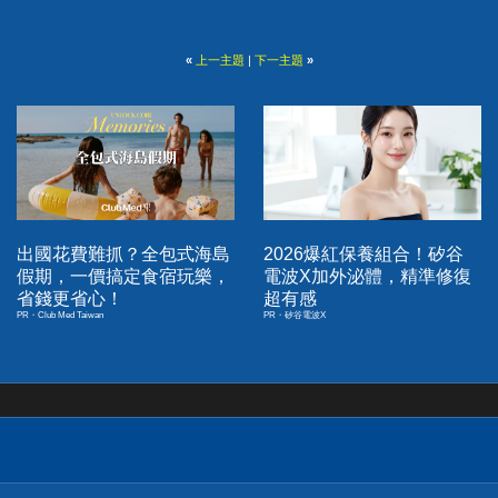
«
上一主題
|
下一主題
»
出國花費難抓？全包式海島
2026爆紅保養組合！矽谷
假期，一價搞定食宿玩樂，
電波X加外泌體，精準修復
省錢更省心！
超有感
PR・Club Med Taiwan
PR・矽谷電波X