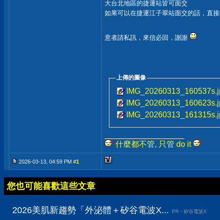
大台北地區的捷運站皆可面交
如果可以在捷運江子翠站面交的話，直接$
意者請私訊，來信必回，謝謝
上傳的圖像
IMG_20260313_160537s.j
IMG_20260313_160623s.j
IMG_20260313_161315s.j
__________________
什麼都不管, 只管 do it
2026-03-13, 04:59 PM #
1
您也可能喜歡這些文章
2026美肌新趨勢「外泌體＋矽谷電波X...
PR・矽谷電波X