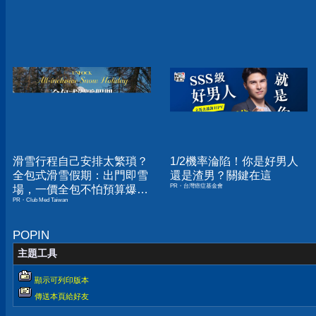
滑雪行程自己安排太繁瑣？
1/2機率淪陷！你是好男人
全包式滑雪假期：出門即雪
還是渣男？關鍵在這
PR・台灣癌症基金會
場，一價全包不怕預算爆
PR・Club Med Taiwan
表！
POPIN
主題工具
顯示可列印版本
傳送本頁給好友