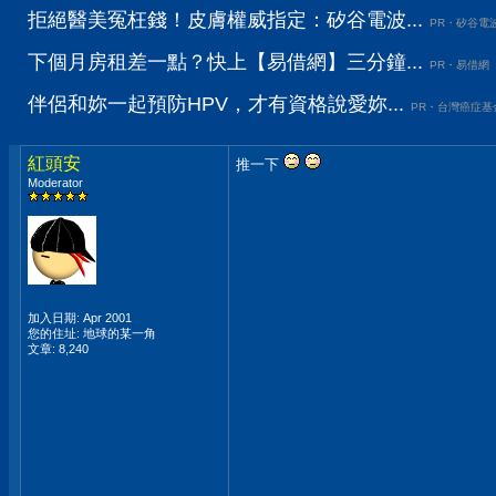
拒絕醫美冤枉錢！皮膚權威指定：矽谷電波...
PR・矽谷電
下個月房租差一點？快上【易借網】三分鐘...
PR・易借網
伴侶和妳一起預防HPV，才有資格說愛妳...
PR・台灣癌症基
紅頭安
推一下
Moderator
加入日期: Apr 2001
您的住址: 地球的某一角
文章: 8,240