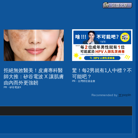
拒絕無效醫美！皮膚專科醫
驚！每2男就有1人中標？不
師大推：矽谷電波 X 讓肌膚
可能吧？
PR・台灣癌症基金會
由內而外更強韌
PR・矽谷電波X
Recommended by