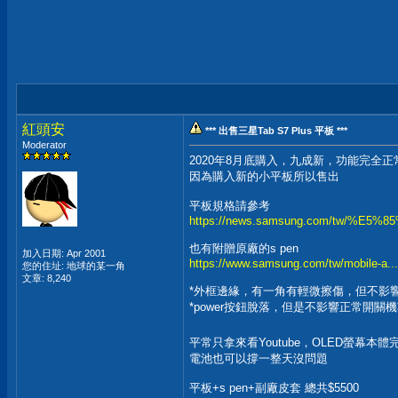
紅頭安
*** 出售三星Tab S7 Plus 平板 ***
Moderator
2020年8月底購入，九成新，功能完全正
因為購入新的小平板所以售出
平板規格請參考
https://news.samsung.com/tw/%E5
也有附贈原廠的s pen
加入日期: Apr 2001
https://www.samsung.com/tw/mobile-a...
您的住址: 地球的某一角
文章: 8,240
*外框邊緣，有一角有輕微擦傷，但不影響
*power按鈕脫落，但是不影響正常開關機
平常只拿來看Youtube，OLED螢幕
電池也可以撐一整天沒問題
平板+s pen+副廠皮套 總共$5500