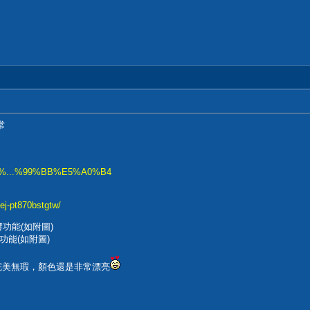
常
%85%...%99%BB%E5%A0%B4
ej-pt870bstgtw/
功能(如附圖)
功能(如附圖)
本體完美無瑕，顏色還是非常漂亮