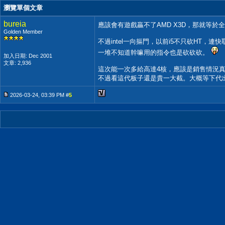
瀏覽單個文章
bureia
應該會有遊戲贏不了AMD X3D，那就等於
Golden Member
不過intel一向摳門，以前i5不只砍HT，連
一堆不知道幹嘛用的指令也是砍砍砍。
加入日期: Dec 2001
文章: 2,936
這次能一次多給高達4核，應該是銷售情況
不過看這代板子還是貴一大截。大概等下代
2026-03-24, 03:39 PM #
5