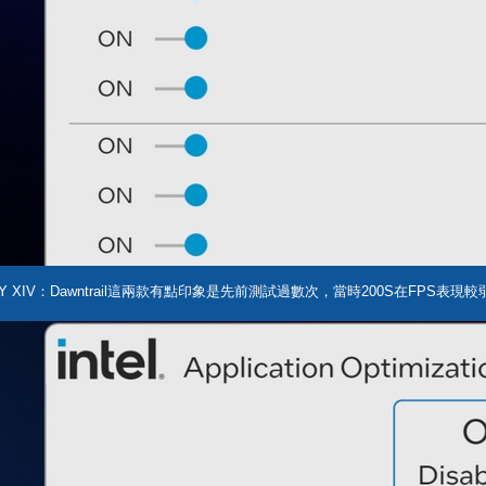
AL FANTASY XIV：Dawntrail這兩款有點印象是先前測試過數次，當時200S在FPS表