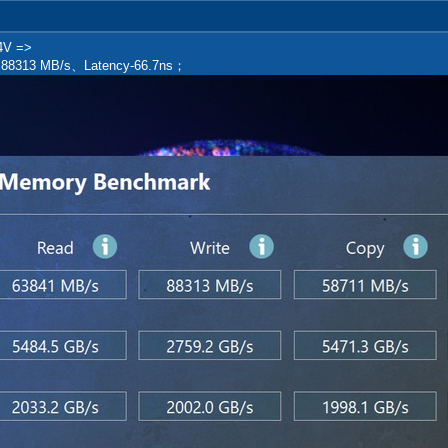
4V =>
- 88313 MB/s、Latency-66.7ns；