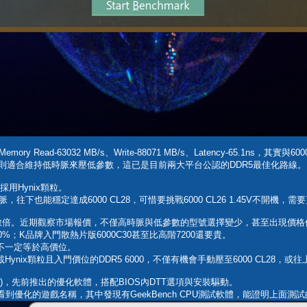
ory Read-63032 MB/s、Write-88071 MB/s、Latency-65.1ns，其實
 9000則適合維持低時脈來壓低參數，這已是目前兩大平台公認的DDR5最佳化路線。
採用Hynix顆粒。
，往下也能穩定達成6000 CL28，可惜要挑戰6000 CL26 1.45V不開機，
翻了數倍。近期觀察市場報價，不僅高時脈與低參數的型號選擇變少，甚至出現價
10%；K品牌入門散熱片版6000C30甚至比高階7200還要貴。
不一定等於高價位。
ix顆粒且入門價位的DDR5 6000，不僅有機會手動壓至6000 CL28，或往
timization)，先前推出的優化軟體，搭配BIOS內DTT選項與安裝驅動。
到優化的遊戲名稱，其中發現有GeekBench CPU測試軟體，能證明上面測