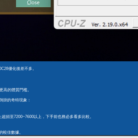
與6000C28優化後差不多。
需要更高的體質門檻。
格倒掛的奇特現象：
上超頻至7200~7600以上，下手前也務必多看多比較。
試的較佳數據。