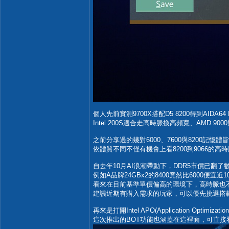
個人先前實測9700X搭配D5 8200得到AIDA64 Mem
Intel 200S適合走高時脈換高頻寬、AMD
之前分享過的幾對6000、7600與8200記憶體皆
依體質不同不僅有機會上看8200到9066的高時脈
自去年10月AI浪潮帶動下，DDR5市價已
例如A品牌24GBx2的8400竟然比6000便宜近
看來在目前基準單價偏高的環境下，高時脈也
建議近期有購入需求的玩家，可以優先挑選搭載Hyn
再來是打開Intel APO(Application Op
這次推出的BOT功能也涵蓋在這裡面，可直接看