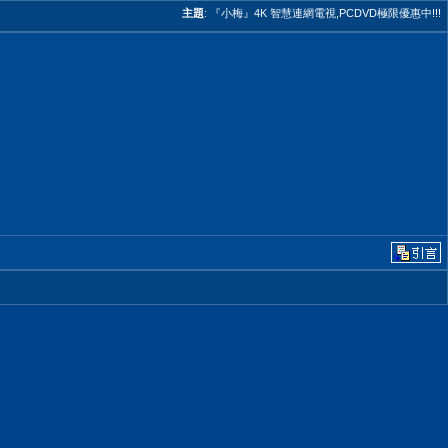
主題
:
『小梅』4K 智慧連網電視,PCDVD極限優惠中!!!