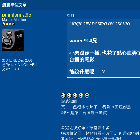
瀏覽單個文章
pininfarina85
引用:
Master Member
Originally posted by ashuro
vance914兄
小弟跟你一樣. 也花了點心血弄
台播的電影
加入日期: Dec 2001
您的住址: NIKON HELL
文章: 1,851
能說什麼呢......?
深感認同.....
買ㄌ一些很棒ㄉ片子....得到ㄉ回應都是.......
啊!不是第四台播過ㄌ還買...........
看完之後好像大家都差不多...
很想和父母一起好好看ㄍ片子....但是都得到
還有啦....他們都說:卡小聲一點啦!!