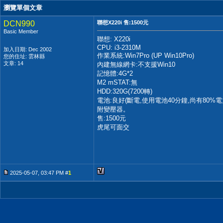
瀏覽單個文章
DCN990
聯想X220i 售:1500元
Basic Member
聯想: X220i
CPU: i3-2310M
加入日期: Dec 2002
作業系統:Win7Pro (UP Win10Pro)
您的住址: 雲林縣
文章: 14
內建無線網卡:不支援Win10
記憶體:4G*2
M2 mSTAT:無
HDD:320G(7200轉)
電池:良好(斷電,使用電池40分鐘,尚有80%電
附變壓器。
售:1500元
虎尾可面交
2025-05-07, 03:47 PM #
1