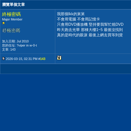
瀏覽單個文章
終極密碼
我那個lkk的舅舅
不會用電腦 不會用記憶卡
Major Member
只會用DVD播放機 堅持要我幫忙燒DVD
昨天跑去光華 那棟大樓1~5 最後沒找到
真的是時代的眼淚 最後上網去買等到貨
加入日期: Jul 2010
您的住址: ?viper in w-0-t
文章: 143
2026-03-15, 02:31 PM #
143