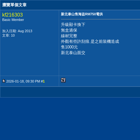
瀏覽單個文章
kf216303
新北泰山售海盜RM750電供
Basic Member
升級顯卡換下
無盒過保
加入日期: Aug 2013
文章: 10
線材完整
外觀有些許刮痕.是之前裝機造成
售1000元
新北泰山面交
2026-01-18, 09:30 PM #
1