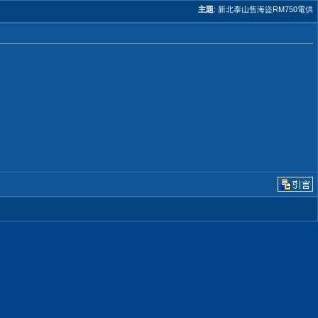
主題
:
新北泰山售海盜RM750電供