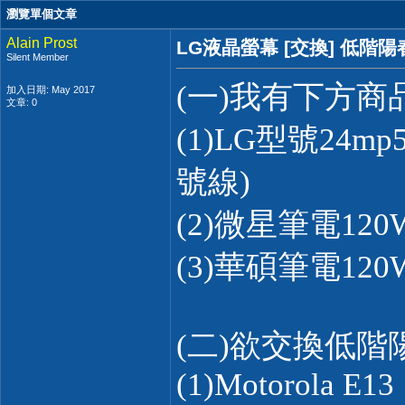
瀏覽單個文章
Alain Prost
LG液晶螢幕 [交換] 低階
Silent Member
(一)我有下方商
加入日期: May 2017
文章: 0
(1)LG型號24
號線)
(2)微星筆電12
(3)華碩筆電12
(二)欲交換低階陽
(1)Motorola E13