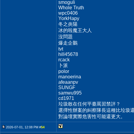
smoguli
Whole Truth
wpc0406
YorkHapy
冬之炎陽
冰的啦魔王大人
沒問題
爆走企鵝
tvt
hill45678
rcack
卜派
polor
manoerina
afeaanpv
SUNGF
samwu995
cd1971
垃圾敢在任何平臺罵習禁評？
選擇性辦案的糾察隊長這種比垃圾還
對論壇實際危害性可能還更大。
2026-07-01, 12:08 PM #
54