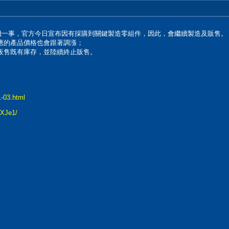
光碟機一事，官方今日宣布因有採購到關鍵製造零組件，因此，會繼續製造及販售。
應的產品價格也會跟著調漲；
販售既有庫存，並陸續終止販售。
1-03.html
SXJe1/