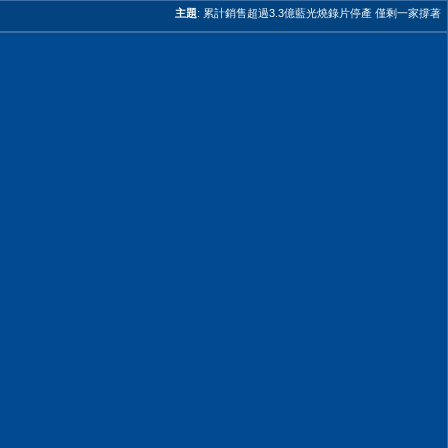
主題
:
累計銷售超過3.3億藍光燒錄片停產 僅剩一家撐著