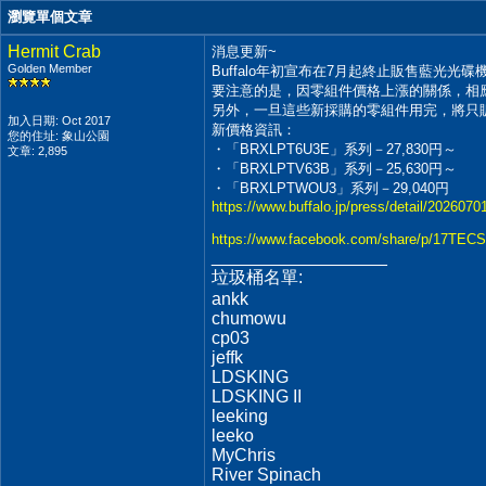
瀏覽單個文章
Hermit Crab
消息更新~
Golden Member
Buffalo年初宣布在7月起終止販售藍光
要注意的是，因零組件價格上漲的關係，相
另外，一旦這些新採購的零組件用完，將只
加入日期: Oct 2017
新價格資訊：
您的住址: 象山公園
・「BRXLPT6U3E」系列－27,830円～
文章: 2,895
・「BRXLPTV63B」系列－25,630円～
・「BRXLPTWOU3」系列－29,040円
https://www.buffalo.jp/press/detail/2026070
https://www.facebook.com/share/p/17TEC
__________________
垃圾桶名單:
ankk
chumowu
cp03
jeffk
LDSKING
LDSKING II
leeking
leeko
MyChris
River Spinach