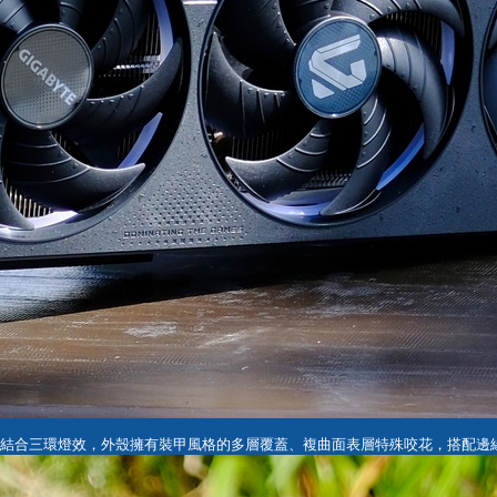
外圍結合三環燈效，外殼擁有裝甲風格的多層覆蓋、複曲面表層特殊咬花，搭配邊