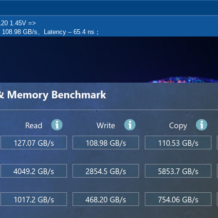
0 1.45V =>
- 108.98 GB/s、Latency – 65.4 ns；