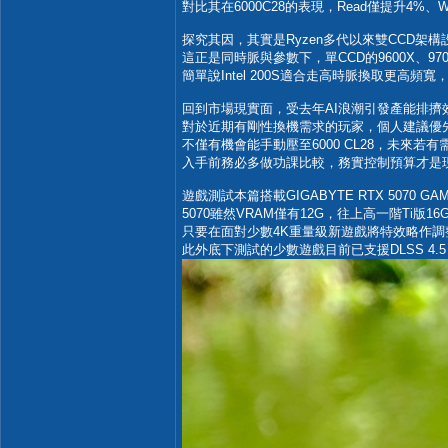
對比其在6000C28的表現，Read僅提升4%、
探究其因，其實是Ryzen多代以來雙CCD架構
這正是同時脈與參數下，單CCD的9600X、970
簡單說Intel 200S適合走高時脈換取更高
回到市場現實面，受去年AI浪潮引發產能排擠
對於近期有剛性換機需求的玩家，個人建議優先挑選
不僅有機會能手動壓至6000 CL28，未來若有需
入手前務必多做功課比較，務實控制預算才是現今
遊戲測試本篇搭載GIGABYTE RTX 5070 GA
5070雖然VRAM僅有12G，往上高一階Ti版
只要在面對少數4K重量級新遊戲將特效略作調
此外底下測試的少數遊戲目前已支援DLSS 4