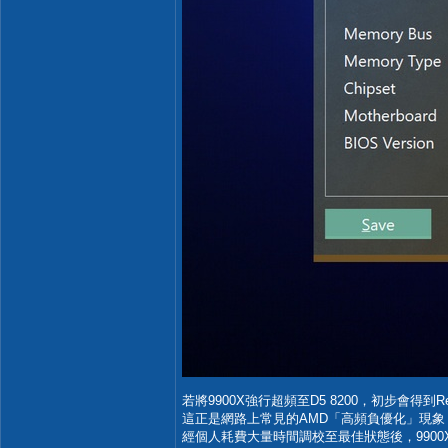
若將9900X強行超頻至D5 8200，初步會得到Read - 8
這正是網路上常見的AMD「高頻負優化」現象：時
經個人耗費大量時間調校至最佳狀態後，9900X在8200為Rea