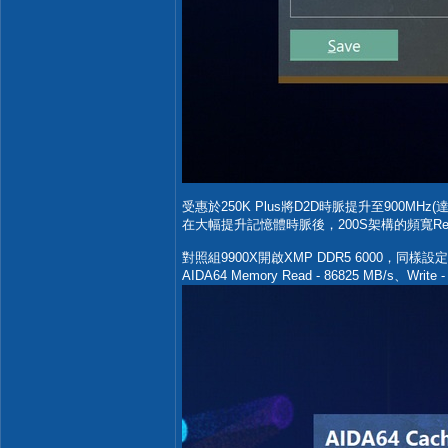
受惠於250K Plus將D2D時脈提升至900MHz(
在大幅提升記憶體時脈後，200S架構的頻寬Read
對照組9900X開啟XMP DDR5 6000，同樣設定CL28
AIDA64 Memory Read - 86825 MB/s、Write -