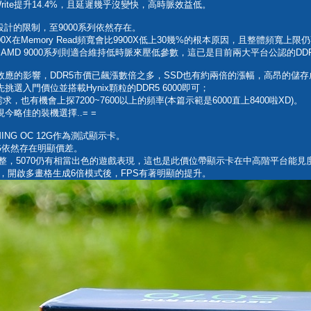
Write提升14.4%，且延遲幾乎沒變快，高時脈效益低。
設計的限制，至9000系列依然存在。
0X在Memory Read頻寬會比9900X低上30幾%的根本原因，且整體頻寬上限仍
頻寬，AMD 9000系列則適合維持低時脈來壓低參數，這已是目前兩大平台公認的D
效應的影響，DDR5市價已飆漲數倍之多，SSD也有約兩倍的漲幅，高昂的儲
入門價位並搭載Hynix顆粒的DDR5 6000即可；
求，也有機會上探7200~7600以上的頻率(本篇示範是6000直上8400啦XD)。
略佳的裝機選擇..= =
MING OC 12G作為測試顯示卡。
16G依然存在明顯價差。
整，5070仍有相當出色的遊戲表現，這也是此價位帶顯示卡在中高階平台能見
.5，開啟多畫格生成6倍模式後，FPS有著明顯的提升。