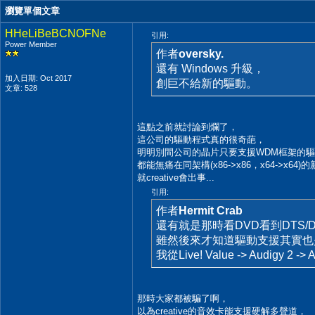
瀏覽單個文章
HHeLiBeBCNOFNe
引用:
Power Member
作者
oversky.
還有 Windows 升級，
加入日期: Oct 2017
創巨不給新的驅動。
文章: 528
這點之前就討論到爛了，
這公司的驅動程式真的很奇葩，
明明別間公司的晶片只要支援WDM框架的
都能無痛在同架構(x86->x86，x64->x64)
就creative會出事...
引用:
作者
Hermit Crab
還有就是那時看DVD看到DTS/
雖然後來才知道驅動支援其實
我從Live! Value -> Audigy 2 -> A
那時大家都被騙了啊，
以為creative的音效卡能支援硬解多聲道，