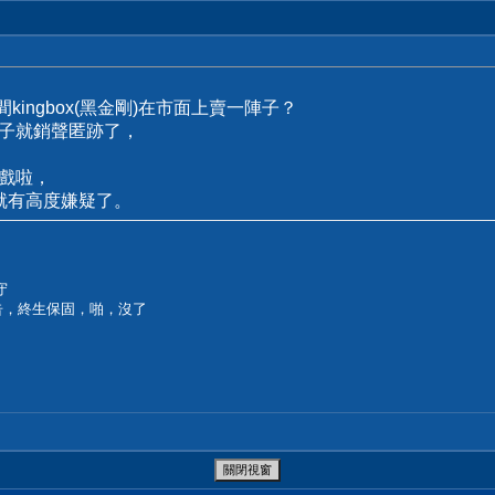
kingbox(黑金剛)在市面上賣一陣子？
子就銷聲匿跡了，
戲啦，
x就有高度嫌疑了。
守
公告，終生保固，啪，沒了