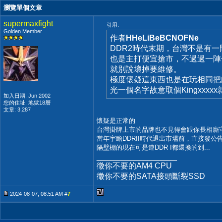
瀏覽單個文章
supermaxfight
引用:
Golden Member
作者
HHeLiBeBCNOFNe
DDR2時代末期，台灣不是有一間
也是主打便宜搶市，不過過一陣
就別說壞掉要維修。
極度懷疑這東西也是在玩相同把
光一個名字故意取個Kingxxxx
加入日期: Jun 2002
您的住址: 地獄18層
文章: 3,287
懷疑是正常的
台灣掛牌上市的品牌也不見得會跟你長相廝
當年宇瞻DDRII時代退出市場前，直接發
隔壁棚的現在可是連DDR I都還換的到...
__________________
徵你不要的AM4 CPU
徵你不要的SATA接頭斷裂SSD
2024-08-07, 08:51 AM #
7