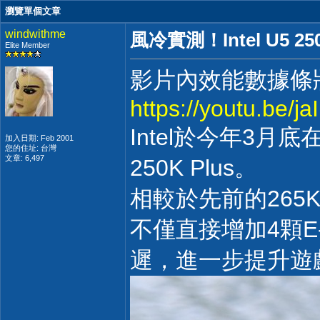
瀏覽單個文章
windwithme
風冷實測！Intel U5 2
Elite Member
影片內效能數據條
https://youtu.be/
Intel於今年3月底在
加入日期: Feb 2001
您的住址: 台灣
文章: 6,497
250K Plus。
相較於先前的265
不僅直接增加4顆E-
遲，進一步提升遊