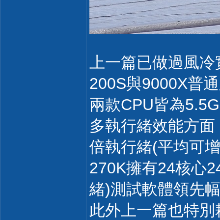
上一篇已做過風冷實測
200S與9000
兩款CPU皆為5.5
多執行緒效能方面，2
倍執行緒(平均可增
270K擁有24核
緒)測試軟體領先幅度
此外上一篇也特別耗