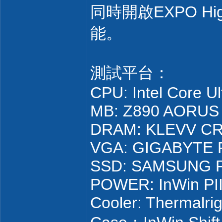
同時開啟EXPO Hig
能。
測試平台：
CPU: Intel Core U
MB: Z890 AORUS 
DRAM: KLEVV CR
VGA: GIGABYTE R
SSD: SAMSUNG P
POWER: InWin PII
Cooler: Thermalr