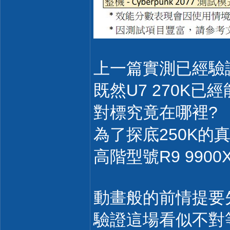
上一篇實測已經驗證
既然U7 270K已
對標究竟在哪裡?
為了探底250K的
高階型號R9 9900
動畫般的前情提要先告
驗證這場看似不對