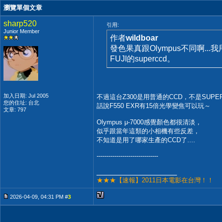
瀏覽單個文章
sharp520
引用:
Junior Member
作者
wildboar
發色果真跟Olympus不同啊..
FUJI的superccd。
加入日期: Jul 2005
不過這台Z300是用普通的CCD，不是SUPER
您的住址: 台北
話說F550 EXR有15倍光學變焦可以玩～
文章: 797
Olympus μ-7000感覺顏色都很清淡，
似乎跟當年這類的小相機有些反差，
不知道是用了哪家生產的CCD了....
-------------------------------
__________________
★★★【速報】2011日本電影在台灣！！
2026-04-09, 04:31 PM #
3