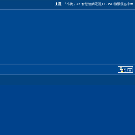
主題
:
『小梅』4K 智慧連網電視,PCDVD極限優惠中!!!