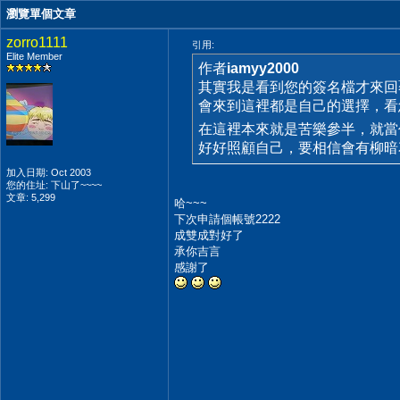
瀏覽單個文章
zorro1111
引用:
Elite Member
作者
iamyy2000
其實我是看到您的簽名檔才來
會來到這裡都是自己的選擇，看您
在這裡本來就是苦樂參半，就
好好照顧自己，要相信會有柳
加入日期: Oct 2003
您的住址: 下山了~~~~
文章: 5,299
哈~~~
下次申請個帳號2222
成雙成對好了
承你吉言
感謝了