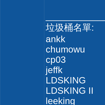
___________
垃圾桶名單:
ankk
chumowu
cp03
jeffk
LDSKING
LDSKING II
leeking