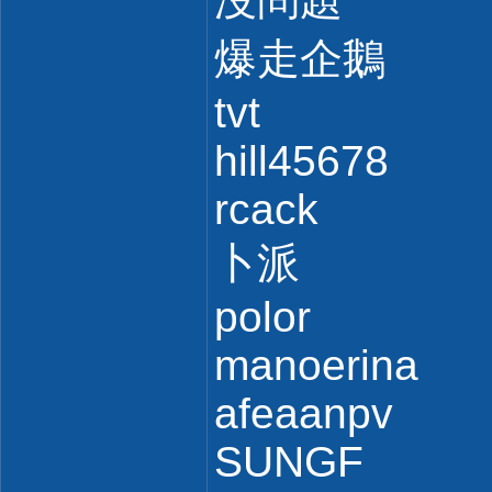
爆走企鵝
tvt
hill45678
rcack
卜派
polor
manoerina
afeaanpv
SUNGF