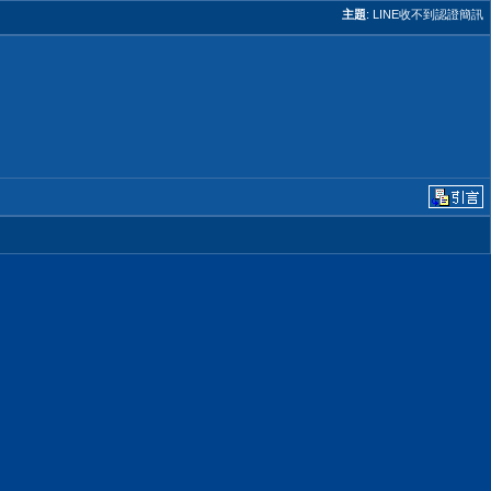
主題
:
LINE收不到認證簡訊