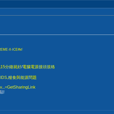
TREME-X-ICE#kf
跑15分鐘就好
/
電腦電源接頭規格
IDS,糧食與能源問題
v...=GetSharingLink
貼!