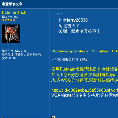
瀏覽單個文章
ExtremeTech
引用:
Elite Member
作者
jerry20530
阿北初四了
破爛一體水冷又搞事了
加入日期: Nov 2002
https://www.gigabyte.com/Motherboar...X
您的住址: 不正常人類研究中心
文章: 6,387
只能改用鍍金扣具了嗎?
__________________
要用FurMark燒機請注意,作者建議
加入 F@H分散運算,幫助對抗疾病/
/
加入WCG分散運算,幫助解決癌症,A
http://cid-d082ecba16a55988.skydri
VGAMaster 請多多支持,歡迎任意轉