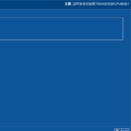
主題
:
請問有那些能壓7950X的安靜CPU散熱?