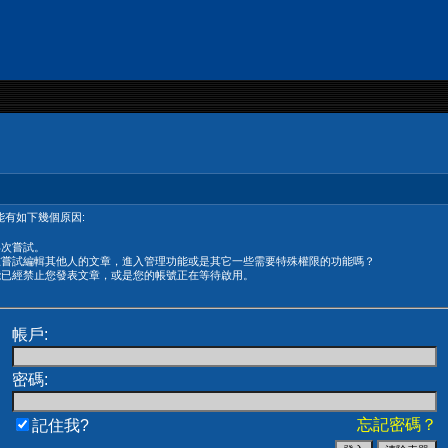
有如下幾個原因:
再次嘗試。
在嘗試編輯其他人的文章，進入管理功能或是其它一些需要特殊權限的功能嗎？
能已經禁止您發表文章，或是您的帳號正在等待啟用。
帳戶:
密碼:
忘記密碼？
記住我?