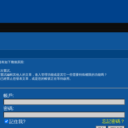
有如下幾個原因:
再次嘗試。
在嘗試編輯其他人的文章，進入管理功能或是其它一些需要特殊權限的功能嗎？
能已經禁止您發表文章，或是您的帳號正在等待啟用。
帳戶:
密碼:
忘記密碼？
記住我?