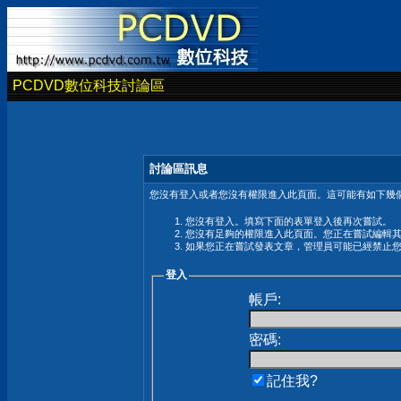
PCDVD數位科技討論區
討論區訊息
您沒有登入或者您沒有權限進入此頁面。這可能有如下幾個
您沒有登入。填寫下面的表單登入後再次嘗試。
您沒有足夠的權限進入此頁面。您正在嘗試編輯
如果您正在嘗試發表文章，管理員可能已經禁止
登入
帳戶:
密碼:
記住我?