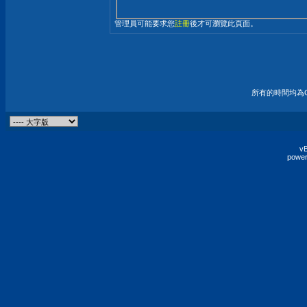
管理員可能要求您
註冊
後才可瀏覽此頁面。
所有的時間均為G
vB
power