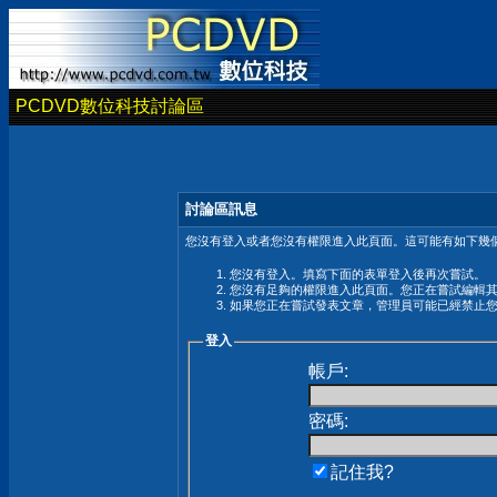
PCDVD數位科技討論區
討論區訊息
您沒有登入或者您沒有權限進入此頁面。這可能有如下幾個
您沒有登入。填寫下面的表單登入後再次嘗試。
您沒有足夠的權限進入此頁面。您正在嘗試編輯
如果您正在嘗試發表文章，管理員可能已經禁止
登入
帳戶:
密碼:
記住我?