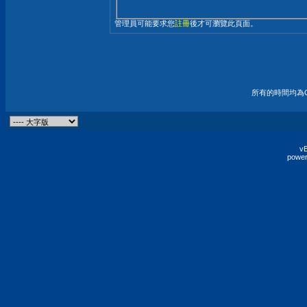
管理員可能要求您
註冊
後才可瀏覽此頁面。
所有的時間均為G
vB
power