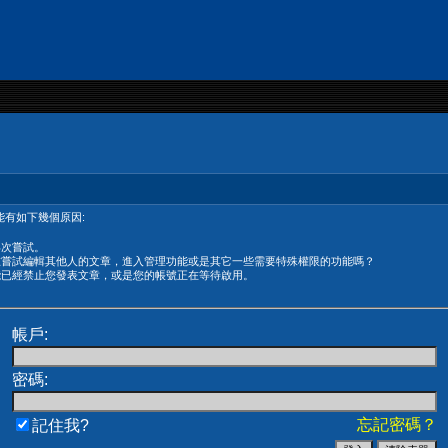
有如下幾個原因:
再次嘗試。
在嘗試編輯其他人的文章，進入管理功能或是其它一些需要特殊權限的功能嗎？
能已經禁止您發表文章，或是您的帳號正在等待啟用。
帳戶:
密碼:
忘記密碼？
記住我?