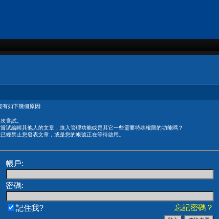
有如下幾個原因:
再次嘗試。
在嘗試編輯其他人的文章，進入管理功能或是其它一些需要特殊權限的功能嗎？
能已經禁止您發表文章，或是您的帳號正在等待啟用。
帳戶:
密碼:
忘記密碼？
記住我?