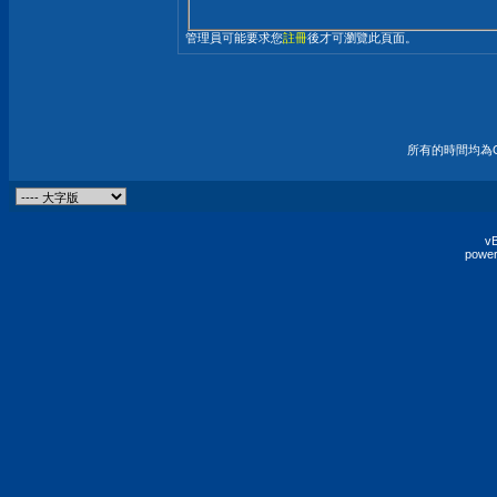
管理員可能要求您
註冊
後才可瀏覽此頁面。
所有的時間均為G
vB
power