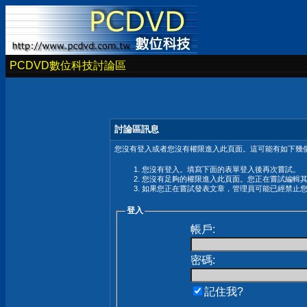
PCDVD數位科技討論區
討論區訊息
您沒有登入或者您沒有權限進入此頁面。這可能有如下幾個
您沒有登入。填寫下面的表單登入後再次嘗試。
您沒有足夠的權限進入此頁面。您正在嘗試編輯
如果您正在嘗試發表文章，管理員可能已經禁止
登入
帳戶:
密碼:
記住我?