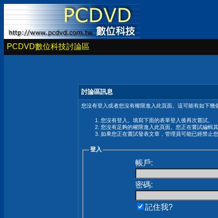
PCDVD數位科技討論區
討論區訊息
您沒有登入或者您沒有權限進入此頁面。這可能有如下幾個
您沒有登入。填寫下面的表單登入後再次嘗試。
您沒有足夠的權限進入此頁面。您正在嘗試編輯
如果您正在嘗試發表文章，管理員可能已經禁止
登入
帳戶:
密碼:
記住我?