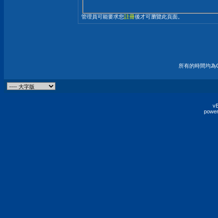
管理員可能要求您
註冊
後才可瀏覽此頁面。
所有的時間均為G
vB
power