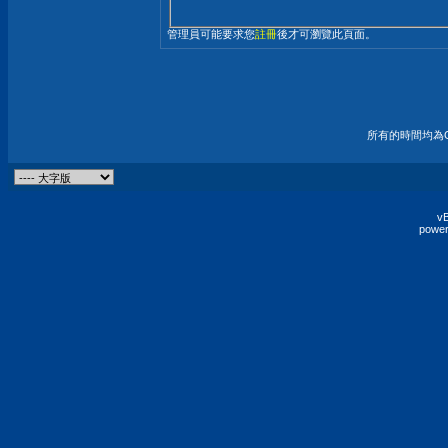
管理員可能要求您
註冊
後才可瀏覽此頁面。
所有的時間均為G
vB
power