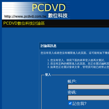
PCDVD數位科技討論區
討論區訊息
您沒有登入或者您沒有權限進入此頁面。這可能有如下幾個
您沒有登入。填寫下面的表單登入後再次嘗試。
您沒有足夠的權限進入此頁面。您正在嘗試編輯
如果您正在嘗試發表文章，管理員可能已經禁止
登入
帳戶:
密碼:
記住我?