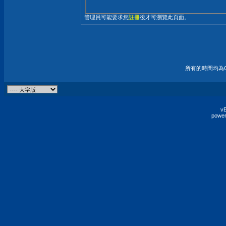
管理員可能要求您
註冊
後才可瀏覽此頁面。
所有的時間均為G
vB
power