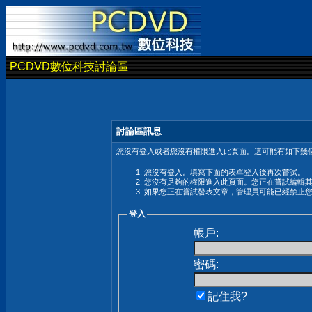
PCDVD數位科技討論區
討論區訊息
您沒有登入或者您沒有權限進入此頁面。這可能有如下幾個
您沒有登入。填寫下面的表單登入後再次嘗試。
您沒有足夠的權限進入此頁面。您正在嘗試編輯
如果您正在嘗試發表文章，管理員可能已經禁止
登入
帳戶:
密碼:
記住我?