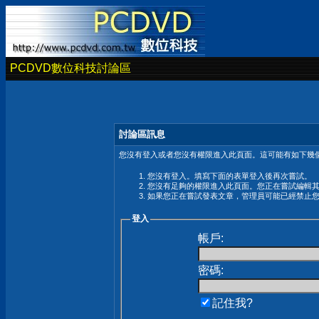
PCDVD數位科技討論區
討論區訊息
您沒有登入或者您沒有權限進入此頁面。這可能有如下幾個
您沒有登入。填寫下面的表單登入後再次嘗試。
您沒有足夠的權限進入此頁面。您正在嘗試編輯
如果您正在嘗試發表文章，管理員可能已經禁止
登入
帳戶:
密碼:
記住我?