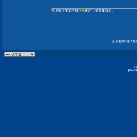
管理員可能要求您
註冊
後才可瀏覽此頁面。
所有的時間均為G
vB
power