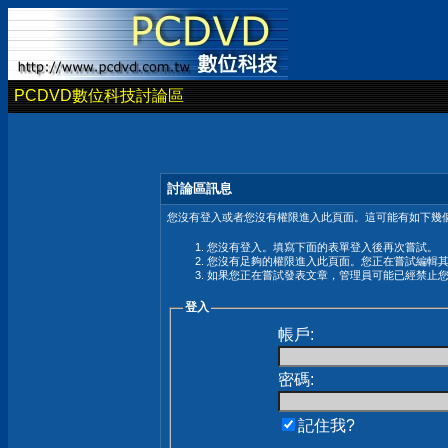
PCDVD數位科技討論區
討論區訊息
您沒有登入或者您沒有權限進入此頁面。這可能有如下幾個
您沒有登入。填寫下面的表單登入後再次嘗試。
您沒有足夠的權限進入此頁面。您正在嘗試編輯
如果您正在嘗試發表文章，管理員可能已經禁止
登入
帳戶:
密碼:
記住我?