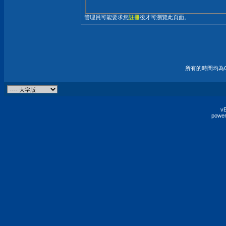
管理員可能要求您
註冊
後才可瀏覽此頁面。
所有的時間均為G
vB
power