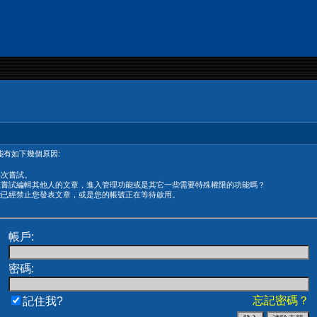
有如下幾個原因:
再次嘗試。
在嘗試編輯其他人的文章，進入管理功能或是其它一些需要特殊權限的功能嗎？
能已經禁止您發表文章，或是您的帳號正在等待啟用。
帳戶:
密碼:
忘記密碼？
記住我?