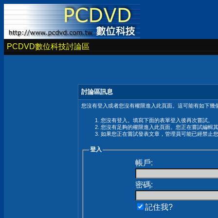
PCDVD數位科技討論區
討論區訊息
您沒有登入或者您沒有權限進入此頁面。這可能有如下幾個
您沒有登入。填寫下面的表單登入後再次嘗試。
您沒有足夠的權限進入此頁面。您正在嘗試編輯
如果您正在嘗試發表文章，管理員可能已經禁止
登入
帳戶:
密碼:
記住我?