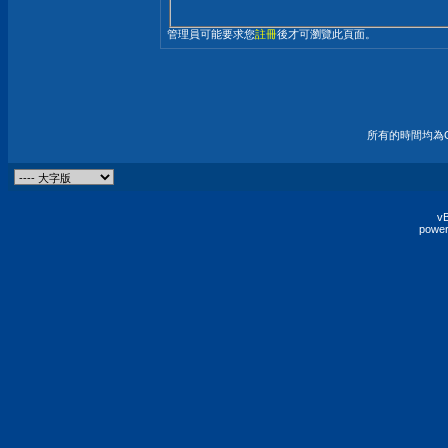
管理員可能要求您
註冊
後才可瀏覽此頁面。
所有的時間均為G
vB
power