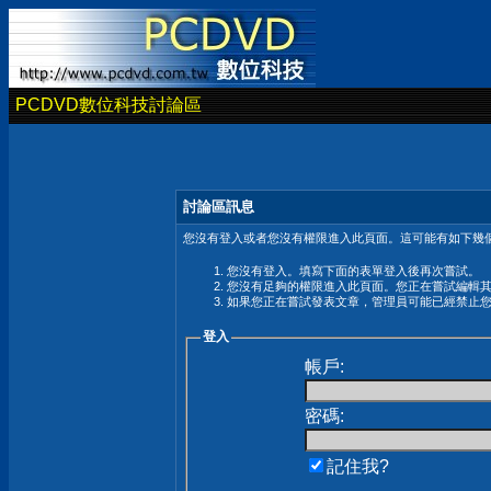
PCDVD數位科技討論區
討論區訊息
您沒有登入或者您沒有權限進入此頁面。這可能有如下幾個
您沒有登入。填寫下面的表單登入後再次嘗試。
您沒有足夠的權限進入此頁面。您正在嘗試編輯
如果您正在嘗試發表文章，管理員可能已經禁止
登入
帳戶:
密碼:
記住我?