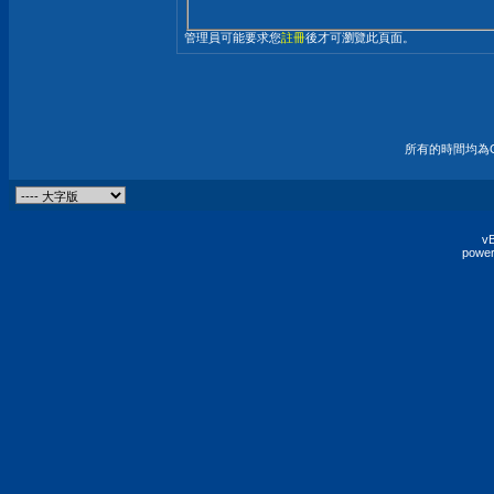
管理員可能要求您
註冊
後才可瀏覽此頁面。
所有的時間均為G
vB
power