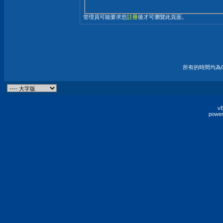
管理員可能要求您
註冊
後才可瀏覽此頁面。
所有的時間均為G
vB
power