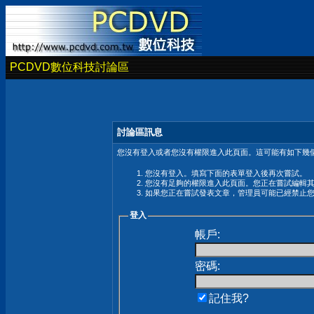
PCDVD數位科技討論區
討論區訊息
您沒有登入或者您沒有權限進入此頁面。這可能有如下幾個
您沒有登入。填寫下面的表單登入後再次嘗試。
您沒有足夠的權限進入此頁面。您正在嘗試編輯
如果您正在嘗試發表文章，管理員可能已經禁止
登入
帳戶:
密碼:
記住我?