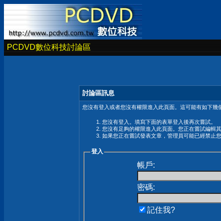
PCDVD數位科技討論區
討論區訊息
您沒有登入或者您沒有權限進入此頁面。這可能有如下幾個
您沒有登入。填寫下面的表單登入後再次嘗試。
您沒有足夠的權限進入此頁面。您正在嘗試編輯
如果您正在嘗試發表文章，管理員可能已經禁止
登入
帳戶:
密碼:
記住我?