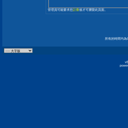
管理員可能要求您
註冊
後才可瀏覽此頁面。
所有的時間均為G
vB
power