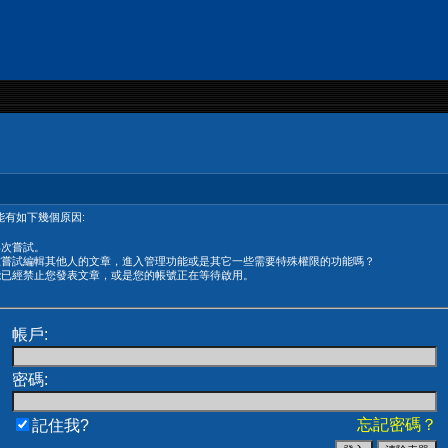
有如下幾個原因:
再次嘗試。
在嘗試編輯其他人的文章，進入管理功能或是其它一些需要特殊權限的功能嗎？
能已經禁止您發表文章，或是您的帳號正在等待啟用。
帳戶:
密碼:
忘記密碼？
記住我?