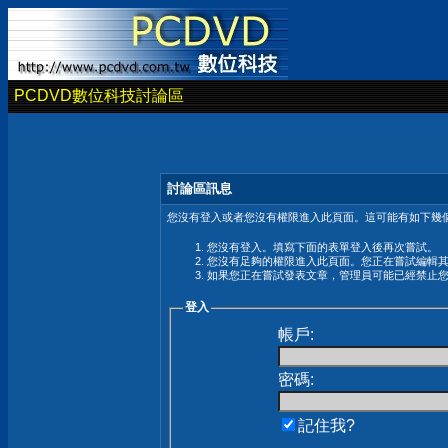
PCDVD數位科技討論區
討論區訊息
您沒有登入或者您沒有權限進入此頁面。這可能有如下幾個
您沒有登入。填寫下面的表單登入後再次嘗試。
您沒有足夠的權限進入此頁面。您正在嘗試編輯
如果您正在嘗試發表文章，管理員可能已經禁止
登入
帳戶:
密碼:
記住我?