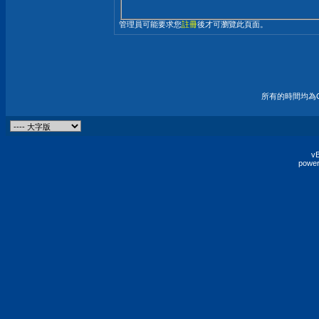
管理員可能要求您
註冊
後才可瀏覽此頁面。
所有的時間均為G
vB
power