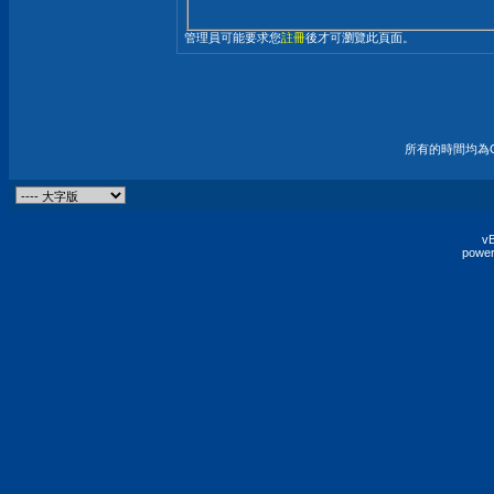
管理員可能要求您
註冊
後才可瀏覽此頁面。
所有的時間均為G
vB
power