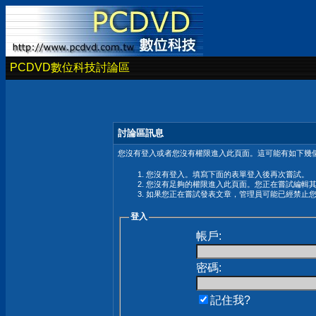
PCDVD數位科技討論區
討論區訊息
您沒有登入或者您沒有權限進入此頁面。這可能有如下幾個
您沒有登入。填寫下面的表單登入後再次嘗試。
您沒有足夠的權限進入此頁面。您正在嘗試編輯
如果您正在嘗試發表文章，管理員可能已經禁止
登入
帳戶:
密碼:
記住我?