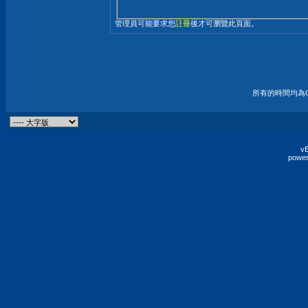
管理員可能要求您
註冊
後才可瀏覽此頁面。
所有的時間均為G
vB
power