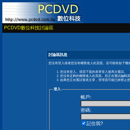
PCDVD數位科技討論區
討論區訊息
您沒有登入或者您沒有權限進入此頁面。這可能有如下幾個
您沒有登入。填寫下面的表單登入後再次嘗試。
您沒有足夠的權限進入此頁面。您正在嘗試編輯
如果您正在嘗試發表文章，管理員可能已經禁止
登入
帳戶:
密碼:
記住我?