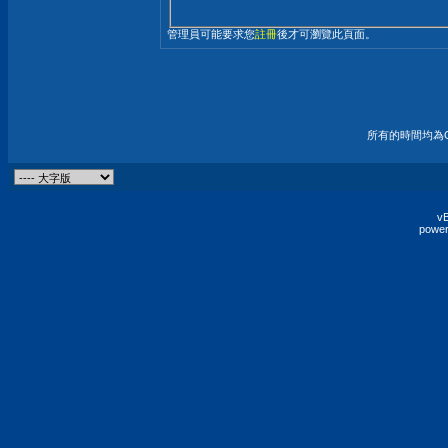
管理員可能要求您
註冊
後才可瀏覽此頁面。
所有的時間均為G
vB
power