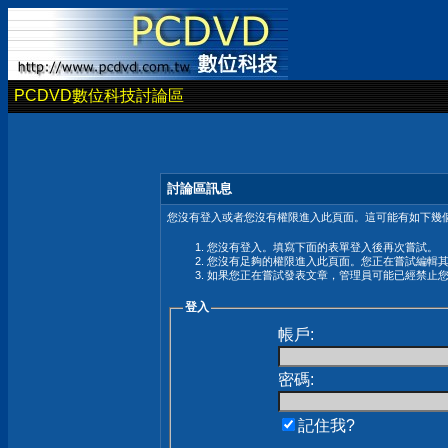
PCDVD數位科技討論區
討論區訊息
您沒有登入或者您沒有權限進入此頁面。這可能有如下幾個
您沒有登入。填寫下面的表單登入後再次嘗試。
您沒有足夠的權限進入此頁面。您正在嘗試編輯
如果您正在嘗試發表文章，管理員可能已經禁止
登入
帳戶:
密碼:
記住我?