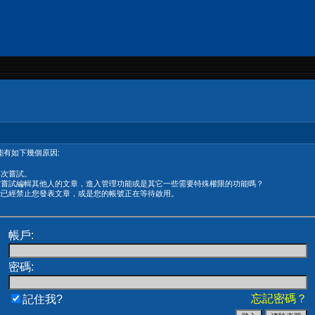
有如下幾個原因:
再次嘗試。
在嘗試編輯其他人的文章，進入管理功能或是其它一些需要特殊權限的功能嗎？
能已經禁止您發表文章，或是您的帳號正在等待啟用。
帳戶:
密碼:
忘記密碼？
記住我?