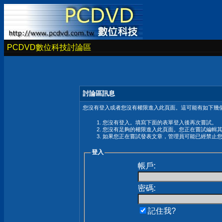
PCDVD數位科技討論區
討論區訊息
您沒有登入或者您沒有權限進入此頁面。這可能有如下幾個
您沒有登入。填寫下面的表單登入後再次嘗試。
您沒有足夠的權限進入此頁面。您正在嘗試編輯
如果您正在嘗試發表文章，管理員可能已經禁止
登入
帳戶:
密碼:
記住我?