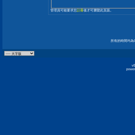
管理員可能要求您
註冊
後才可瀏覽此頁面。
所有的時間均為G
vB
power