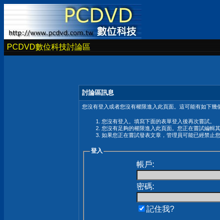
PCDVD數位科技討論區
討論區訊息
您沒有登入或者您沒有權限進入此頁面。這可能有如下幾個
您沒有登入。填寫下面的表單登入後再次嘗試。
您沒有足夠的權限進入此頁面。您正在嘗試編輯
如果您正在嘗試發表文章，管理員可能已經禁止
登入
帳戶:
密碼:
記住我?