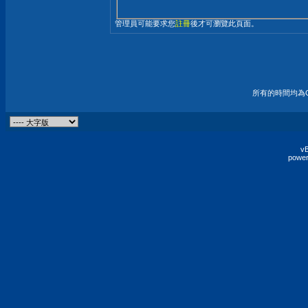
管理員可能要求您
註冊
後才可瀏覽此頁面。
所有的時間均為G
vB
power