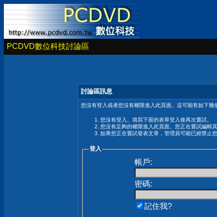
PCDVD數位科技討論區
討論區訊息
您沒有登入或者您沒有權限進入此頁面。這可能有如下幾個
您沒有登入。填寫下面的表單登入後再次嘗試。
您沒有足夠的權限進入此頁面。您正在嘗試編輯
如果您正在嘗試發表文章，管理員可能已經禁止
登入
帳戶:
密碼:
記住我?