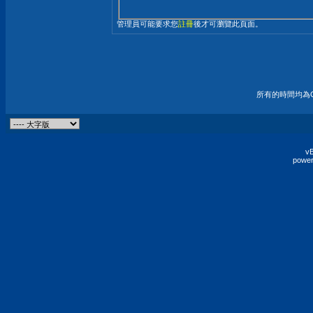
管理員可能要求您
註冊
後才可瀏覽此頁面。
所有的時間均為G
vB
power